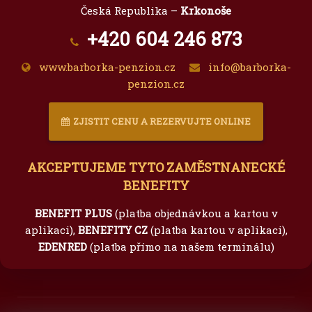
Česká Republika –
Krkonoše
+420 604 246 873
www.barborka-penzion.cz
info@barborka-
penzion.cz
ZJISTIT CENU A REZERVUJTE ONLINE
AKCEPTUJEME TYTO ZAMĚSTNANECKÉ
BENEFITY
BENEFIT PLUS
(platba objednávkou a kartou v
aplikaci),
BENEFITY CZ
(platba kartou v aplikaci),
EDENRED
(platba přímo na našem terminálu)