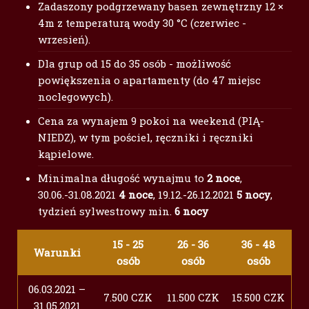
Zadaszony podgrzewany basen zewnętrzny 12 ×
4m z temperaturą wody 30 °C (czerwiec -
wrzesień).
Dla grup od 15 do 35 osób - możliwość
powiększenia o apartamenty (do 47 miejsc
noclegowych).
Cena za wynajem 9 pokoi na weekend (PIĄ-
NIEDZ), w tym pościel, ręczniki i ręczniki
kąpielowe.
Minimalna długość wynajmu to
2 noce
,
30.06.-31.08.2021
4 noce
, 19.12.-26.12.2021
5 nocy
,
tydzień sylwestrowy min.
6 nocy
15 - 25
26 - 36
36 - 48
Warunki
osób
osób
osób
06.03.2021 –
7.500 CZK
11.500 CZK
15.500 CZK
31.05.2021