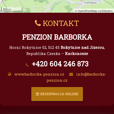
500 m
© OpenStreetMap contributors
KONTAKT
PENZION BARBORKA
Horní Rokytnice 52, 512 45
Rokytnice nad Jizerou
,
Republika Czeska –
Karkonosze
+420 604 246 873
www.barborka-penzion.cz
info@barborka-
penzion.cz
REZERWACJA ONLINE