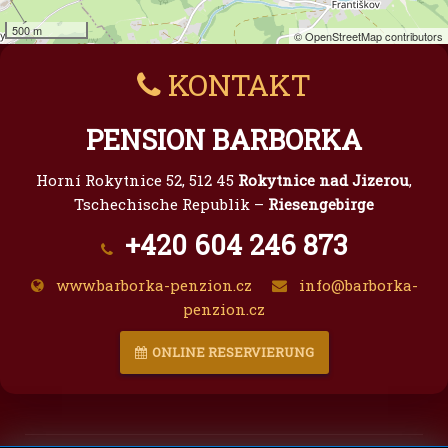
500 m
© OpenStreetMap contributors
KONTAKT
PENSION BARBORKA
Horní Rokytnice 52, 512 45
Rokytnice nad Jizerou
,
Tschechische Republik –
Riesengebirge
+420 604 246 873
www.barborka-penzion.cz
info@barborka-
penzion.cz
ONLINE RESERVIERUNG